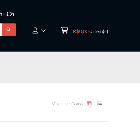
8h - 13h
R$0,00
0
item(s)
Visualizar Como: