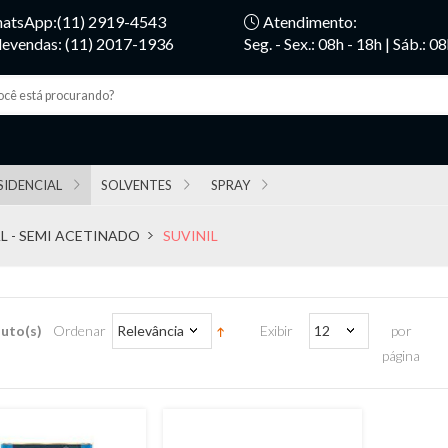
atsApp:(11) 2919-4543
Atendimento:
levendas: (11) 2017-1936
Seg. - Sex.: 08h - 18h | Sáb.: 0
SIDENCIAL
SOLVENTES
SPRAY
L - SEMI ACETINADO
SUVINIL
uto(s)
Ordenar
Relevância
Exibir
12
por
página