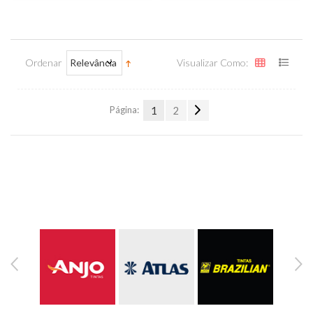
Ordenar
Relevância
Visualizar Como:
Página:
1
2