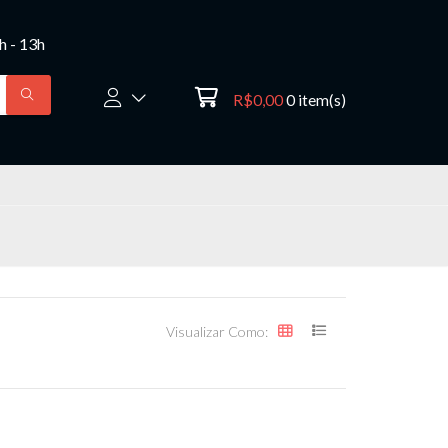
8h - 13h
R$0,00
0
item(s)
Visualizar Como: