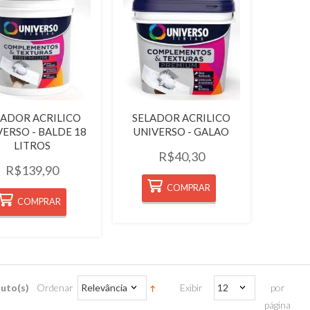
Quickview
Quickview
LADOR ACRILICO
SELADOR ACRILICO
VERSO - BALDE 18
UNIVERSO - GALAO
LITROS
R$40,30
R$139,90
COMPRAR
COMPRAR
uto(s)
Ordenar
Relevância
Exibir
12
por
página