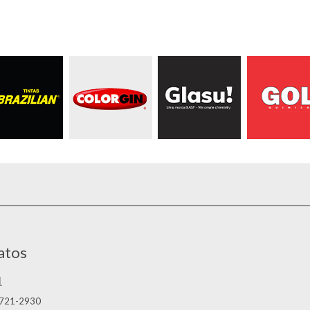
atos
1
2721-2930