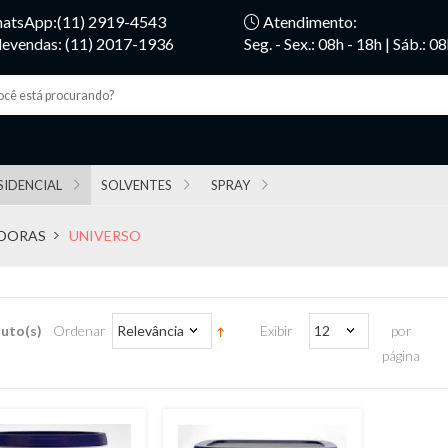
atsApp:(11) 2919-4543
Atendimento:
levendas: (11) 2017-1936
Seg. - Sex.: 08h - 18h | Sáb.: 0
SIDENCIAL
SOLVENTES
SPRAY
ADORAS
UNIVERSO
uto(s)
Ordenar
Relevância
Exibir
12
por
página