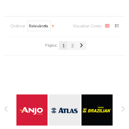
Ordenar
Relevância
Visualizar Como:
Página:
1
2