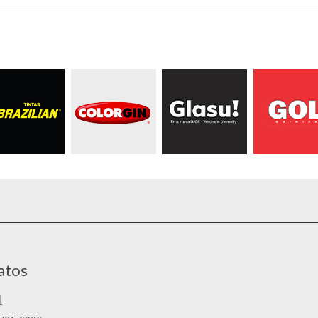
atos
1