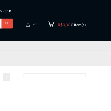
8h - 13h
R$0,00
0
item(s)