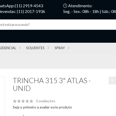
atsApp:(11) 2919-4543
Atendimento:
levendas: (11) 2017-1936
Seg. - Sex.: 08h - 18h | Sáb.: 0
SIDENCIAL
SOLVENTES
SPRAY
TRINCHA 315 3" ATLAS -
UNID
0 avaliações
Seja o primeiro a avaliar este produto