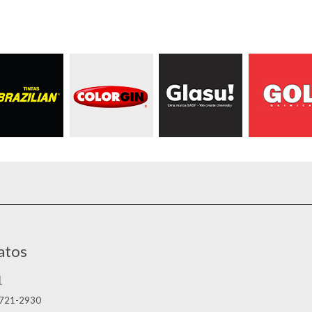
atos
1
2721-2930