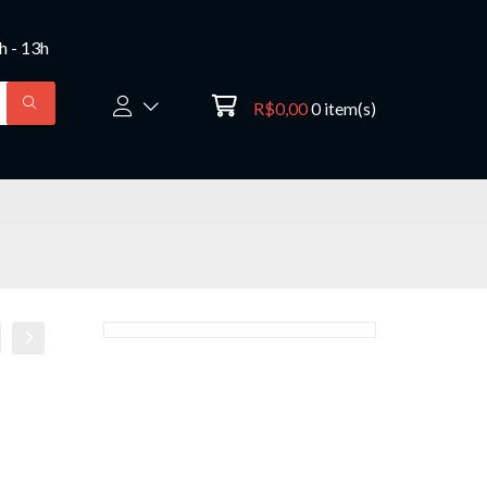
8h - 13h
R$0,00
0
item(s)